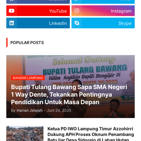
YouTube
Instagram
LinkedIn
Skype
POPULAR POSTS
BANDAR LAMPUNG
Bupati Tulang Bawang Sapa SMA Negeri
1 Way Dente, Tekankan Pentingnya
Pendidikan Untuk Masa Depan
by
Harian Jelajah
-
Juni 24, 2025
Ketua PD IWO Lampung Timur Azzohirri
Dukung APH Proses Oknum Penambang
Batu liar Desa Sidorejo di Lahan Hutan