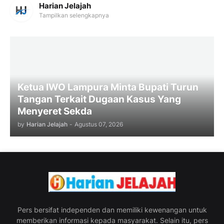
Harian Jelajah
Tampilkan selengkapnya
Ketua IWO Lampura Minta Bupati Turun
Tangan Terkait Dugaan Kasus Yang
Menyeret Sekda
by
Harian Jelajah
-
Agustus 07, 2026
Pers bersifat independen dan memiliki kewenangan untuk
memberikan informasi kepada masyarakat. Selain itu, pers