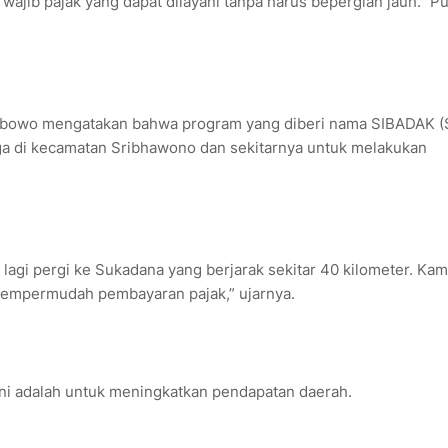
 wajib pajak yang dapat dilayani tanpa harus bepergian jauh." 
abowo mengatakan bahwa program yang diberi nama SIBADAK (
a di kecamatan Sribhawono dan sekitarnya untuk melakukan
 lagi pergi ke Sukadana yang berjarak sekitar 40 kilometer. Kam
mempermudah pembayaran pajak,” ujarnya.
ni adalah untuk meningkatkan pendapatan daerah.