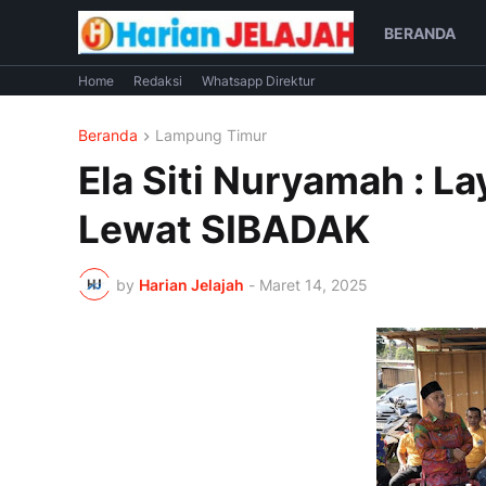
BERANDA
Home
Redaksi
Whatsapp Direktur
Beranda
Lampung Timur
Ela Siti Nuryamah : L
Lewat SIBADAK
by
Harian Jelajah
-
Maret 14, 2025