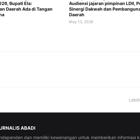
26, Bupati Ela:
Audiensi jajaran pimpinan LDII, P
n Daerah Ada di Tangan
Sinergi Dakwah dan Pembangun
ha
Daerah
May 13, 2026
Lebih
JURNALIS ABADI
 independen dan memiliki kewenangan untuk memberikan informasi 