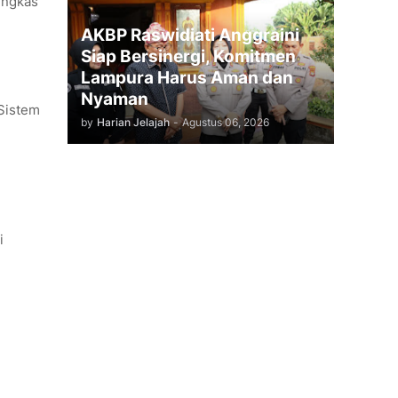
Pungkas
AKBP Raswidiati Anggraini
Siap Bersinergi, Komitmen
Lampura Harus Aman dan
Nyaman
Sistem
by
Harian Jelajah
-
Agustus 06, 2026
i