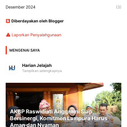
Desember 2024
(3)
Diberdayakan oleh Blogger
Laporkan Penyalahgunaan
MENGENAI SAYA
Harian Jelajah
Tampilkan selengkapnya
AKBP Raswidiati Anggraini Siap
Bersinergi, Komitmen Lampura Harus
Aman dan Nyaman