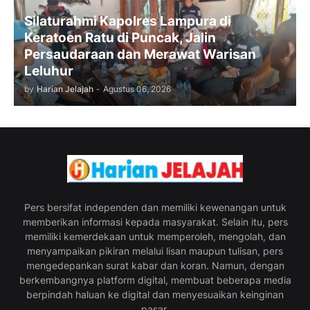
Silaturahmi Kapolres Lampura di
Keratoen Ratu di Puncak, Jalin
Persaudaraan dan Merawat Warisan
Leluhur
by
Harian Jelajah
-
Agustus 06, 2026
Pers bersifat independen dan memiliki kewenangan untuk
memberikan informasi kepada masyarakat. Selain itu, pers
memiliki kemerdekaan untuk memperoleh, mengolah, dan
menyampaikan pikiran melalui lisan maupun tulisan, pers
mengedepankan surat kabar dan koran. Namun, dengan
berkembangnya platform digital, membuat beberapa media
berpindah haluan ke digital dan menyesuaikan keinginan
pasar.