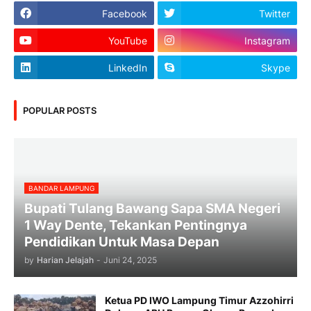
Facebook
Twitter
YouTube
Instagram
LinkedIn
Skype
POPULAR POSTS
BANDAR LAMPUNG
Bupati Tulang Bawang Sapa SMA Negeri
1 Way Dente, Tekankan Pentingnya
Pendidikan Untuk Masa Depan
by
Harian Jelajah
-
Juni 24, 2025
Ketua PD IWO Lampung Timur Azzohirri