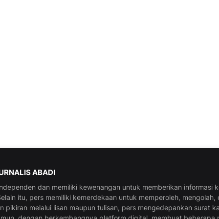
JURNALIS ABADI
 independen dan memiliki kewenangan untuk memberikan informasi 
elain itu, pers memiliki kemerdekaan untuk memperoleh, mengolah,
pikiran melalui lisan maupun tulisan, pers mengedepankan surat k
amun, dengan berkembangnya platform digital, membuat beberapa 