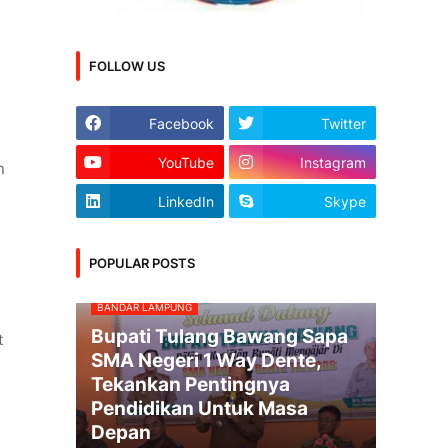
FOLLOW US
Facebook
Twitter
YouTube
Instagram
n
LinkedIn
Skype
POPULAR POSTS
BANDAR LAMPUNG
Bupati Tulang Bawang Sapa
t
SMA Negeri 1 Way Dente,
Tekankan Pentingnya
Pendidikan Untuk Masa
Depan