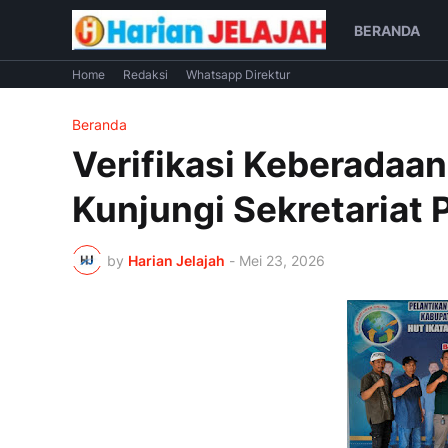
BERANDA
Home
Redaksi
Whatsapp Direktur
Beranda
Verifikasi Keberadaa
Kunjungi Sekretariat
by
Harian Jelajah
-
Mei 23, 2026