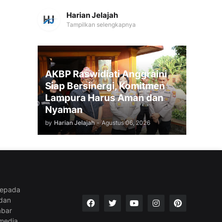
Harian Jelajah
Tampilkan selengkapnya
AKBP Raswidiati Anggraini
Siap Bersinergi, Komitmen
Lampura Harus Aman dan
Nyaman
by
Harian Jelajah
-
Agustus 06, 2026
kepada
 dan
abar
media