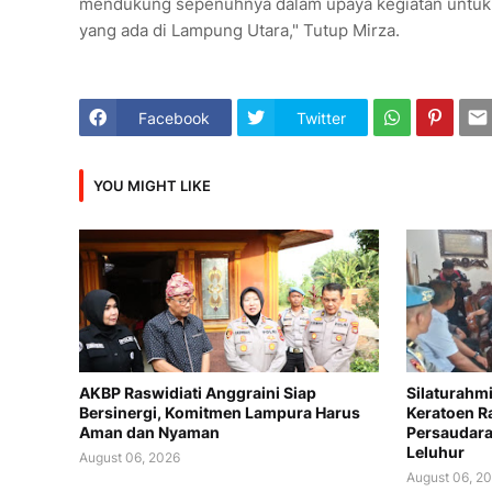
mendukung sepenuhnya dalam upaya kegiatan untuk m
yang ada di Lampung Utara," Tutup Mirza.
Facebook
Twitter
YOU MIGHT LIKE
AKBP Raswidiati Anggraini Siap
Silaturahm
Bersinergi, Komitmen Lampura Harus
Keratoen Ra
Aman dan Nyaman
Persaudara
Leluhur
August 06, 2026
August 06, 2