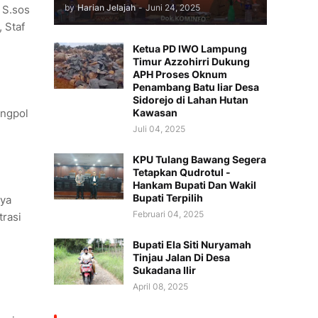
by
Harian Jelajah
-
Juni 24, 2025
 S.sos
 Staf
Ketua PD IWO Lampung
Timur Azzohirri Dukung
APH Proses Oknum
Penambang Batu liar Desa
Sidorejo di Lahan Hutan
angpol
Kawasan
Juli 04, 2025
KPU Tulang Bawang Segera
Tetapkan Qudrotul -
Hankam Bupati Dan Wakil
Bupati Terpilih
nya
Februari 04, 2025
trasi
Bupati Ela Siti Nuryamah
Tinjau Jalan Di Desa
Sukadana Ilir
April 08, 2025