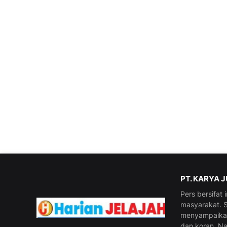
PT. KARYA 
Pers bersifat
masyarakat. S
menyampaikan 
dan koran. N