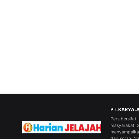
PT. KARYA 
Pers bersifat
masyarakat. S
menyampaikan 
dan koran. N