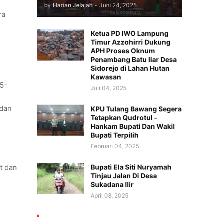
by
Harian Jelajah
-
Juni 24, 2025
ra
Ketua PD IWO Lampung
Timur Azzohirri Dukung
APH Proses Oknum
Penambang Batu liar Desa
Sidorejo di Lahan Hutan
Kawasan
25-
Juli 04, 2025
 dan
KPU Tulang Bawang Segera
Tetapkan Qudrotul -
Hankam Bupati Dan Wakil
Bupati Terpilih
Februari 04, 2025
Bupati Ela Siti Nuryamah
t dan
Tinjau Jalan Di Desa
Sukadana Ilir
April 08, 2025