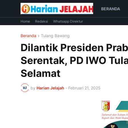
BERANDA
Home
Redaksi
Whatsapp Direktur
Beranda
Tulang Bawang
Dilantik Presiden Pr
Serentak, PD IWO Tu
Selamat
by
Harian Jelajah
-
Februari 21, 2025