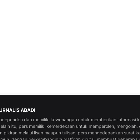
JURNALIS ABADI
 independen dan memiliki kewenangan untuk memberikan informasi 
elain itu, pers memiliki kemerdekaan untuk memperoleh, mengolah,
pikiran melalui lisan maupun tulisan, pers mengedepankan surat k
amun, dengan berkembangnya platform digital, membuat beberapa 