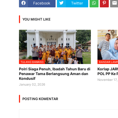
Facebook
Twitter
YOU MIGHT LIKE
TULANG BAWANG
BANDAR LAM
Polri Siaga Penuh, Ibadah Tahun Baru di
Korlap JA
Penawar Tama Berlangsung Aman dan
POL PP Ke 
Kondusif
November 17,
January 02, 2026
POSTING KOMENTAR