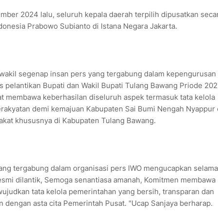
ember 2024 lalu, seluruh kepala daerah terpilih dipusatkan seca
ndonesia Prabowo Subianto di Istana Negara Jakarta.
wakil segenap insan pers yang tergabung dalam kepengurusan
s pelantikan Bupati dan Wakil Bupati Tulang Bawang Priode 20
 membawa keberhasilan diseluruh aspek termasuk tata kelola
kerakyatan demi kemajuan Kabupaten Sai Bumi Nengah Nyappur
rakat khususnya di Kabupaten Tulang Bawang.
 yang tergabung dalam organisasi pers IWO mengucapkan selama
 resmi dilantik, Semoga senantiasa amanah, Komitmen membawa
judkan tata kelola pemerintahan yang bersih, transparan dan
an dengan asta cita Pemerintah Pusat. "Ucap Sanjaya berharap.