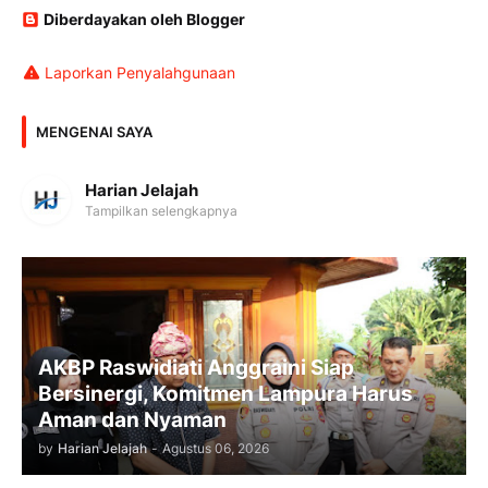
Diberdayakan oleh Blogger
Laporkan Penyalahgunaan
MENGENAI SAYA
Harian Jelajah
Tampilkan selengkapnya
AKBP Raswidiati Anggraini Siap
Bersinergi, Komitmen Lampura Harus
Aman dan Nyaman
by
Harian Jelajah
-
Agustus 06, 2026