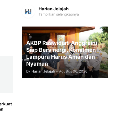
Harian Jelajah
Tampilkan selengkapnya
AKBP Raswidiati Anggraini
Siap Bersinergi, Komitmen
Lampura Harus Aman dan
Nyaman
by
Harian Jelajah
-
Agustus 06, 2026
erkuat
an