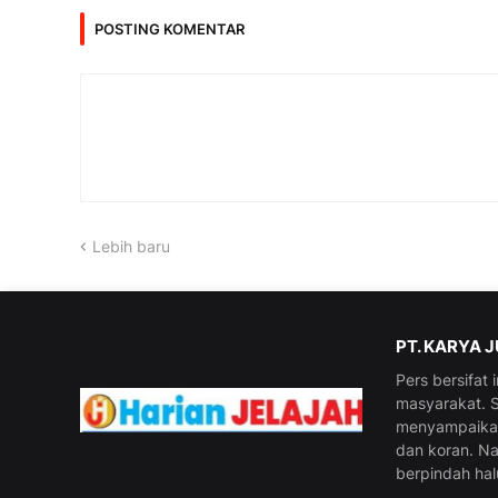
POSTING KOMENTAR
Lebih baru
PT. KARYA 
Pers bersifat
masyarakat. S
menyampaikan 
dan koran. N
berpindah hal