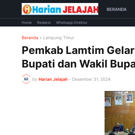
BERANDA
Home
Redaksi
Whatsapp Direktur
Beranda
Lampung Timur
Pemkab Lamtim Gelar 
Bupati dan Wakil Bupat
by
Harian Jelajah
-
Desember 31, 2024