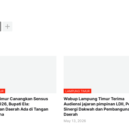
UR
LAMPUNG TIMUR
imur Canangkan Sensus
Wabup Lampung Timur Terima
26, Bupati Ela:
Audiensi jajaran pimpinan LDII, P
n Daerah Ada di Tangan
Sinergi Dakwah dan Pembangun
ha
Daerah
May 13, 2026