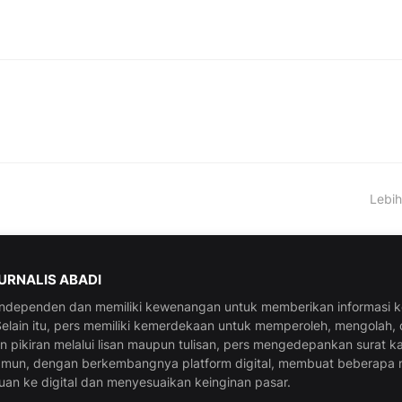
Lebih
JURNALIS ABADI
 independen dan memiliki kewenangan untuk memberikan informasi 
elain itu, pers memiliki kemerdekaan untuk memperoleh, mengolah,
pikiran melalui lisan maupun tulisan, pers mengedepankan surat k
amun, dengan berkembangnya platform digital, membuat beberapa 
uan ke digital dan menyesuaikan keinginan pasar.