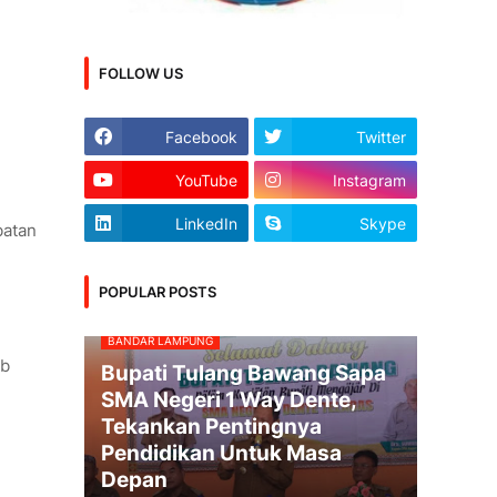
FOLLOW US
Facebook
Twitter
YouTube
Instagram
LinkedIn
Skype
batan
POPULAR POSTS
BANDAR LAMPUNG
ab
Bupati Tulang Bawang Sapa
SMA Negeri 1 Way Dente,
Tekankan Pentingnya
Pendidikan Untuk Masa
Depan