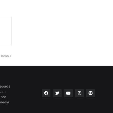
 lama
kepada
 dan
abar
media